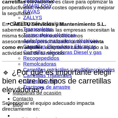
SAMAG INOX
carretillas elevadoras
es clave para optimizar la
SMARLOGY
productividad, reducir costes operativos y mejorar
RAVAS
la seguridad.
ZALLYS
Catálogo de máquinas
En
CAELTU Servicios y Mantenimiento S.L.
Transpaletas
sabemos que no todas las empresas necesitan la
Transpaletas eléctricas
misma solución. Por eso ofrecemos
Apiladores manuales y eléctricos
asesoramiento personalizado tanto en
venta
Carretillas Elevadoras Eléctricas
como en alquiler
, adaptando cada equipo a la
Carretillas elevadoras Diesel y gas
actividad real de tu negocio.
Recogepedidos
Remolcadoras
Carretillas retráctiles y multidireccionales
🔹 ¿Por qué es importante elegir
Carretillas Trilaterales
bien entre los tipos de carretillas
Carretillas VNA
Tractores de arrastre
elevadoras?
Máquinas de ocasión
Contacto
Seleccionar el equipo adecuado impacta
Blog
directamente en: