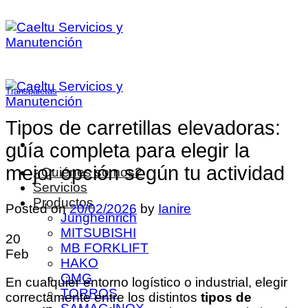
Saltar
al
contenido
Transpaletas
Tipos de carretillas elevadoras:
guía completa para elegir la
mejor opción según tu actividad
¿Quiénes somos?
Servicios
Productos
Posted on
20/02/2026
by
Ianire
Jungheinrich
MITSUBISHI
20
MB FORKLIFT
Feb
HAKO
OMG
En cualquier entorno logístico o industrial, elegir
TORROS
correctamente entre los distintos
tipos de