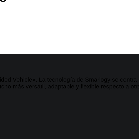
ded Vehicle». La tecnología de Smarlogy se centra e
ucho más versátil, adaptable y flexible respecto a o