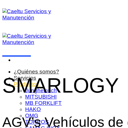
Saltar
al
contenido
¿Quiénes somos?
SMARLOGY
Servicios
Productos
Jungheinrich
MITSUBISHI
MB FORKLIFT
HAKO
OMG
AGV’s Vehículos de 
TORROS