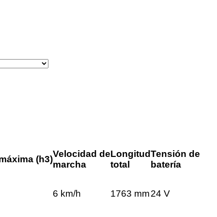
Velocidad de
Longitud
Tensión de
 máxima (h3)
marcha
total
batería
6 km/h
1763 mm
24 V