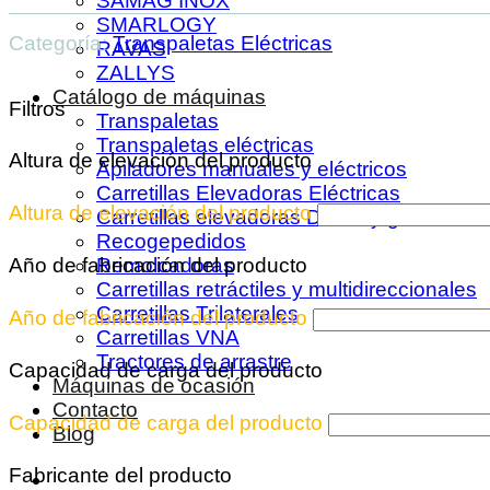
SAMAG INOX
SMARLOGY
Categoría:
Transpaletas Eléctricas
RAVAS
ZALLYS
Catálogo de máquinas
Filtros
Transpaletas
Transpaletas eléctricas
Altura de elevación del producto
Apiladores manuales y eléctricos
Carretillas Elevadoras Eléctricas
Altura de elevación del producto
Carretillas elevadoras Diesel y gas
Recogepedidos
Año de fabricación del producto
Remolcadoras
Carretillas retráctiles y multidireccionales
Carretillas Trilaterales
Año de fabricación del producto
Carretillas VNA
Tractores de arrastre
Capacidad de carga del producto
Máquinas de ocasión
Contacto
Capacidad de carga del producto
Blog
Fabricante del producto