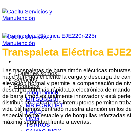
Saltar
al
contenido
Transpaleta Eléctrica EJE
Las transpaletas de barra timón eléctricas robust
¿Quiénes somos?
hace aún más eficiente la carga y descarga de ca
Servicios
elevación normal y permite la compensación de niv
Productos
descarga aún más rápida.La electrónica de mando 
Jungheinrich
de barra timón es realmente innovador y está perfec
MITSUBISHI
distribución clara de los interruptores permiten tra
MB FORKLIFT
vida útil hemos centrado nuestra atención en los 
HAKO
especialmente estable y de horquillas reforzadas s
OMG
máxima seguridad frente a averías.
TORROS