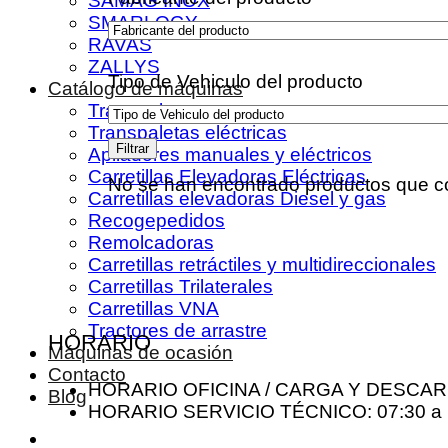
SAMAG INOX
SMARLOGY
RAVAS
ZALLYS
Tipo de Vehiculo del producto
Catálogo de máquinas
Transpaletas
Transpaletas eléctricas
Filtrar
Apiladores manuales y eléctricos
Carretillas Elevadoras Eléctricas
No se han encontrado productos que co
Carretillas elevadoras Diesel y gas
Recogepedidos
Remolcadoras
Carretillas retráctiles y multidireccionales
Carretillas Trilaterales
Carretillas VNA
Tractores de arrastre
HORARIO
Máquinas de ocasión
Contacto
HORARIO OFICINA / CARGA Y DESCARGA
Blog
HORARIO SERVICIO TÉCNICO: 07:30 a 