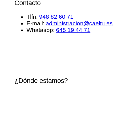
Contacto
Tlfn:
948 82 60 71
E-mail:
administracion@caeltu.es
Whataspp:
645 19 44 71
¿Dónde estamos?