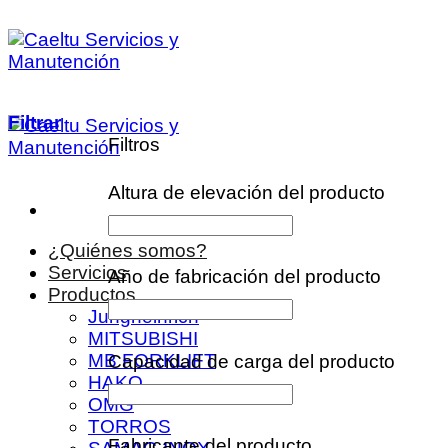
Saltar
al
contenido
Filtrar
Filtros
Altura de elevación del producto
¿Quiénes somos?
Servicios
Año de fabricación del producto
Productos
Jungheinrich
MITSUBISHI
MB FORKLIFT
Capacidad de carga del producto
HAKO
OMG
TORROS
Fabricante del producto