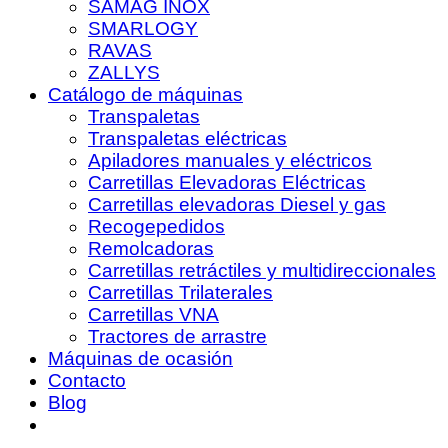
SAMAG INOX
SMARLOGY
RAVAS
ZALLYS
Catálogo de máquinas
Transpaletas
Transpaletas eléctricas
Apiladores manuales y eléctricos
Carretillas Elevadoras Eléctricas
Carretillas elevadoras Diesel y gas
Recogepedidos
Remolcadoras
Carretillas retráctiles y multidireccionales
Carretillas Trilaterales
Carretillas VNA
Tractores de arrastre
Máquinas de ocasión
Contacto
Blog