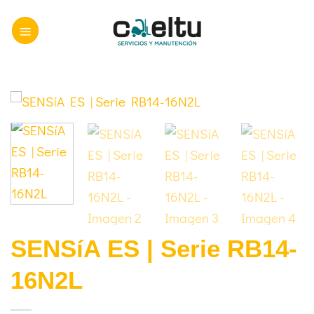
Saltar
al
contenido
SENSíA ES | Serie RB14-
16N2L