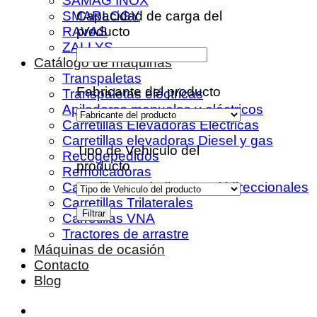
SAMAG INOX
Capacidad de carga del
SMARLOGY
producto
RAVAS
ZALLYS
Catálogo de máquinas
Transpaletas
Fabricante del producto
Transpaletas eléctricas
Apiladores manuales y eléctricos
Carretillas Elevadoras Eléctricas
Carretillas elevadoras Diesel y gas
Tipo de Vehiculo del
Recogepedidos
producto
Remolcadoras
Carretillas retráctiles y multidireccionales
Carretillas Trilaterales
Filtrar
Carretillas VNA
Tractores de arrastre
Máquinas de ocasión
Contacto
Blog