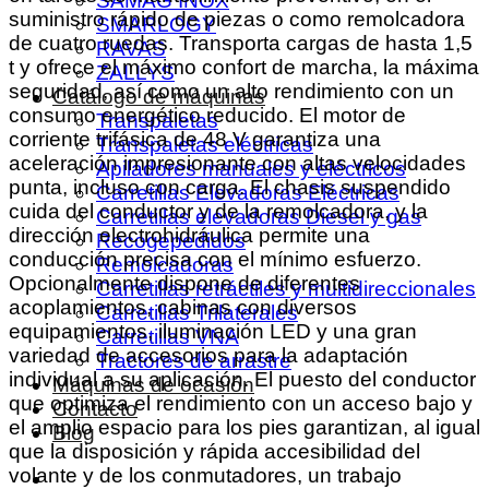
SAMAG INOX
suministro rápido de piezas o como remolcadora
SMARLOGY
de cuatro ruedas. Transporta cargas de hasta 1,5
RAVAS
t y ofrece el máximo confort de marcha, la máxima
ZALLYS
seguridad, así como un alto rendimiento con un
Catálogo de máquinas
consumo energético reducido. El motor de
Transpaletas
corriente trifásica de 48 V garantiza una
Transpaletas eléctricas
aceleración impresionante con altas velocidades
Apiladores manuales y eléctricos
punta, incluso con carga. El chasis suspendido
Carretillas Elevadoras Eléctricas
cuida del conductor y de la remolcadora, y la
Carretillas elevadoras Diesel y gas
dirección electrohidráulica permite una
Recogepedidos
conducción precisa con el mínimo esfuerzo.
Remolcadoras
Opcionalmente dispone de diferentes
Carretillas retráctiles y multidireccionales
acoplamientos, cabinas con diversos
Carretillas Trilaterales
equipamientos, iluminación LED y una gran
Carretillas VNA
variedad de accesorios para la adaptación
Tractores de arrastre
individual a su aplicación. El puesto del conductor
Máquinas de ocasión
que optimiza el rendimiento con un acceso bajo y
Contacto
el amplio espacio para los pies garantizan, al igual
Blog
que la disposición y rápida accesibilidad del
volante y de los conmutadores, un trabajo