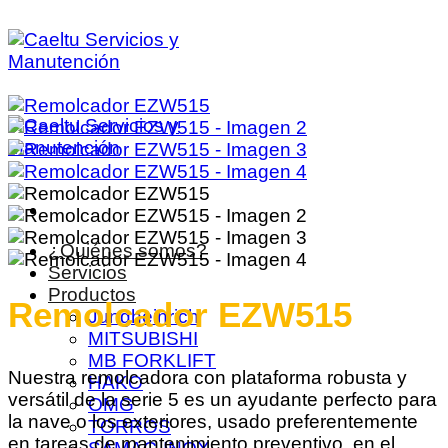
Saltar
al
contenido
¿Quiénes somos?
Servicios
Productos
Remolcador EZW515
Jungheinrich
MITSUBISHI
MB FORKLIFT
Nuestra remolcadora con plataforma robusta y
HAKO
versátil de la serie 5 es un ayudante perfecto para
OMG
la nave o los exteriores, usado preferentemente
TORROS
en tareas de mantenimiento preventivo, en el