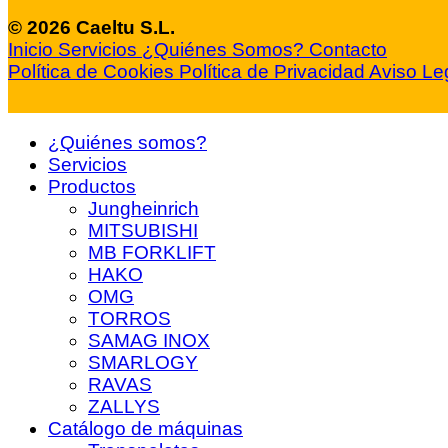
© 2026 Caeltu S.L.
Inicio
Servicios
¿Quiénes Somos?
Contacto
Política de Cookies
Política de Privacidad
Aviso Le
¿Quiénes somos?
Servicios
Productos
Jungheinrich
MITSUBISHI
MB FORKLIFT
HAKO
OMG
TORROS
SAMAG INOX
SMARLOGY
RAVAS
ZALLYS
Catálogo de máquinas