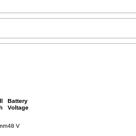
l
Battery
h
Voltage
 mm
48 V