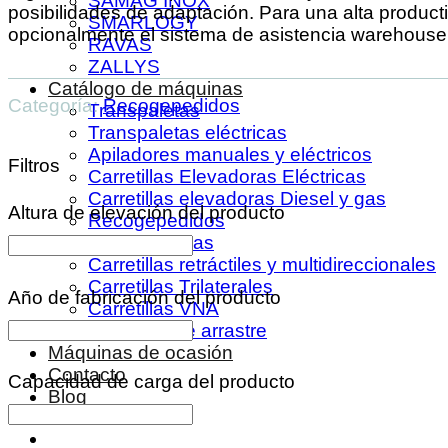
SAMAG INOX
posibilidades de adaptación. Para una alta producti
SMARLOGY
opcionalmente el sistema de asistencia warehou
RAVAS
ZALLYS
Catálogo de máquinas
Categoría:
Recogepedidos
Transpaletas
Transpaletas eléctricas
Apiladores manuales y eléctricos
Filtros
Carretillas Elevadoras Eléctricas
Carretillas elevadoras Diesel y gas
Altura de elevación del producto
Recogepedidos
Remolcadoras
Carretillas retráctiles y multidireccionales
Carretillas Trilaterales
Año de fabricación del producto
Carretillas VNA
Tractores de arrastre
Máquinas de ocasión
Contacto
Capacidad de carga del producto
Blog