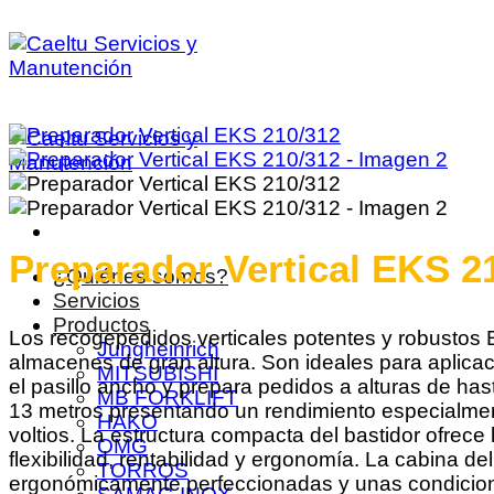
Saltar
al
contenido
Preparador Vertical EKS 2
¿Quiénes somos?
Servicios
Productos
Los recogepedidos verticales potentes y robustos 
Jungheinrich
almacenes de gran altura. Son ideales para aplic
MITSUBISHI
el pasillo ancho y prepara pedidos a alturas de ha
MB FORKLIFT
13 metros presentando un rendimiento especialmente 
HAKO
voltios. La estructura compacta del bastidor ofre
OMG
flexibilidad, rentabilidad y ergonomía. La cabina 
TORROS
ergonómicamente perfeccionadas y unas condiciones