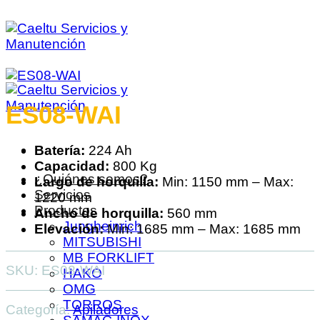
Saltar
al
contenido
ES08-WAI
Batería:
224 Ah
Capacidad:
800 Kg
¿Quiénes somos?
Largo de horquilla:
Min: 1150 mm – Max:
Servicios
1220 mm
Productos
Ancho de horquilla:
560 mm
Jungheinrich
Elevación:
Min: 1685 mm – Max: 1685 mm
MITSUBISHI
MB FORKLIFT
SKU:
ES08-WAI
HAKO
OMG
TORROS
Categoría:
Apiladores