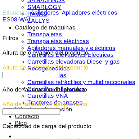
SAMAG INOX
SMARLOGY
Etiquetas:
Apiladores
,
Apiladores eléctricos
,
RAVAS
ES08-WAI
ZALLYS
Catálogo de máquinas
Transpaletas
Filtros
Transpaletas eléctricas
Apiladores manuales y eléctricos
Altura de elevación del producto
Carretillas Elevadoras Eléctricas
Carretillas elevadoras Diesel y gas
Altura de elevación del producto
Recogepedidos
Remolcadoras
Carretillas retráctiles y multidireccionales
Carretillas Trilaterales
Año de fabricación del producto
Carretillas VNA
Tractores de arrastre
Año de fabricación del producto
Máquinas de ocasión
Contacto
Blog
Capacidad de carga del producto