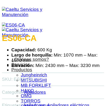
Saltar
al
contenido
ES06-CA
Capacidad:
600 Kg
Largo de horquilla:
Min: 1070 mm – Max:
¿Quiénes somos?
1070 mm
Servicios
Elevación:
Min: 2430 mm – Max: 3230 mm
Productos
Jungheinrich
SKU:
ES06-CA
MITSUBISHI
MB FORKLIFT
HAKO
Categoría:
Apiladores
OMG
TORROS
Etiquetas:
Apiladores
,
Apiladores eléctricos
,