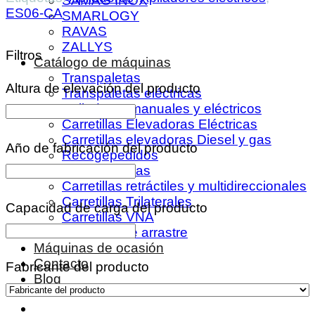
SAMAG INOX
ES06-CA
SMARLOGY
RAVAS
ZALLYS
Filtros
Catálogo de máquinas
Transpaletas
Altura de elevación del producto
Transpaletas eléctricas
Apiladores manuales y eléctricos
Carretillas Elevadoras Eléctricas
Carretillas elevadoras Diesel y gas
Año de fabricación del producto
Recogepedidos
Remolcadoras
Carretillas retráctiles y multidireccionales
Carretillas Trilaterales
Capacidad de carga del producto
Carretillas VNA
Tractores de arrastre
Máquinas de ocasión
Contacto
Fabricante del producto
Blog