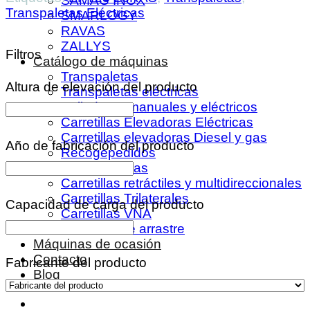
SAMAG INOX
Transpaletas Eléctricas
SMARLOGY
RAVAS
ZALLYS
Filtros
Catálogo de máquinas
Transpaletas
Altura de elevación del producto
Transpaletas eléctricas
Apiladores manuales y eléctricos
Carretillas Elevadoras Eléctricas
Carretillas elevadoras Diesel y gas
Año de fabricación del producto
Recogepedidos
Remolcadoras
Carretillas retráctiles y multidireccionales
Carretillas Trilaterales
Capacidad de carga del producto
Carretillas VNA
Tractores de arrastre
Máquinas de ocasión
Contacto
Fabricante del producto
Blog