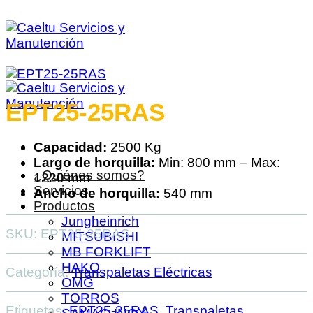
Saltar
al
contenido
EPT25-25RAS
Capacidad:
2500 Kg
Largo de horquilla:
Min: 800 mm – Max:
¿Quiénes somos?
1220 mm
Servicios
Ancho de horquilla:
540 mm
Productos
Jungheinrich
SKU:
EPT25-25RAS
MITSUBISHI
MB FORKLIFT
HAKO
Categoría:
Transpaletas Eléctricas
OMG
TORROS
Etiquetas:
EPT25-25RAS
,
Transpaletas
,