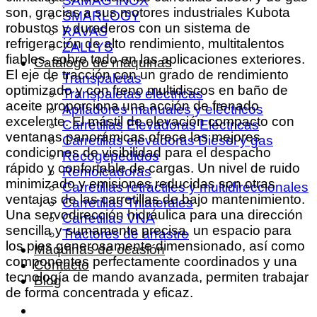
SAMAG INOX
son, gracias a sus motores industriales Kubota
SMARLOGY
robustos y duraderos con un sistema de
RAVAS
refrigeración de alto rendimiento, multitalentos
ZALLYS
fiables, sobre todo en las aplicaciones exteriores.
Catálogo de máquinas
El eje de tracción con un grado de rendimiento
Transpaletas
optimizado y con freno multidiscos en baño de
Transpaletas eléctricas
aceite proporciona una acción de frenado
Apiladores manuales y eléctricos
excelente. El mástil de elevación compacto con
Carretillas Elevadoras Eléctricas
ventanas panorámicas ofrece las mejores
Carretillas elevadoras Diesel y gas
condiciones de visibilidad para el despacho
Recogepedidos
rápido y confortable de cargas. Un nivel de ruido
Remolcadoras
minimizado y emisiones reducidas son otras
Carretillas retráctiles y multidireccionales
ventajas de las carretillas de bajo mantenimiento.
Carretillas Trilaterales
Una servodirección hidráulica para una dirección
Carretillas VNA
sencilla y sumamente precisa, un espacio para
Tractores de arrastre
los pies generosamente dimensionado, así como
Máquinas de ocasión
componentes perfectamente coordinados y una
Contacto
tecnología de mando avanzada, permiten trabajar
Blog
de forma concentrada y eficaz.