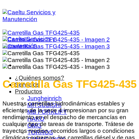
Saltar
al
contenido
¿Quiénes somos?
Carretilla Gas TFG425-435
Servicios
Productos
Jungheinrich
Nuestras carretillas hidrodinámicas estables y
MITSUBISHI
eficientes de la serie 4 impresionan por su gran
MB FORKLIFT
rendimiento en el despacho de mercancías en
HAKO
cualquier tipo de tareas de transporte. Trátese de
OMG
trayectos medios, recorridos largos o condiciones
TORROS
climáticas extremas, las carretillas diésel y de gas