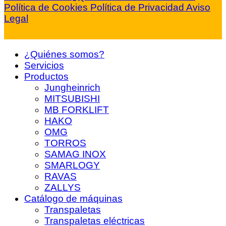
Política de Cookies
Política de Privacidad
Aviso
Legal
¿Quiénes somos?
Servicios
Productos
Jungheinrich
MITSUBISHI
MB FORKLIFT
HAKO
OMG
TORROS
SAMAG INOX
SMARLOGY
RAVAS
ZALLYS
Catálogo de máquinas
Transpaletas
Transpaletas eléctricas