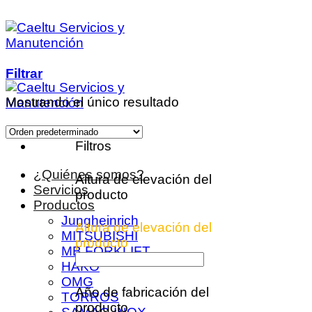
Saltar
al
contenido
Filtrar
Mostrando el único resultado
Filtros
¿Quiénes somos?
Altura de elevación del
Servicios
producto
Productos
Jungheinrich
Altura de elevación del
MITSUBISHI
producto
MB FORKLIFT
HAKO
OMG
Año de fabricación del
TORROS
producto