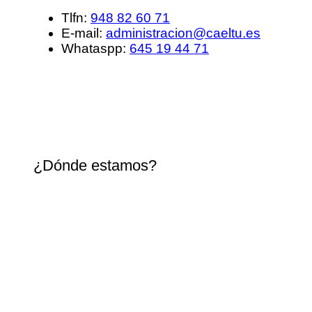
Tlfn:
948 82 60 71
E-mail:
administracion@caeltu.es
Whataspp:
645 19 44 71
¿Dónde estamos?