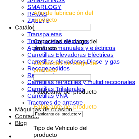
SAMAG INOX
SMARLOGY
Año de fabricación del
RAVAS
producto
ZALLYS
Catálogo de máquinas
Transpaletas
Transpaletas eléctricas
Capacidad de carga del
Apiladores manuales y eléctricos
producto
Carretillas Elevadoras Eléctricas
Carretillas elevadoras Diesel y gas
Capacidad de carga del
Recogepedidos
producto
Remolcadoras
Carretillas retráctiles y multidireccionales
Carretillas Trilaterales
Fabricante del producto
Carretillas VNA
Tractores de arrastre
Fabricante del producto
Máquinas de ocasión
Contacto
Blog
Tipo de Vehiculo del
producto