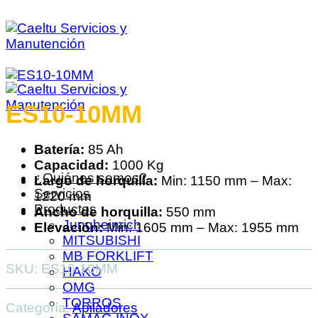
Saltar
al
contenido
ES10-10MM
Batería:
85 Ah
Capacidad:
1000 Kg
¿Quiénes somos?
Largo de horquilla:
Min: 1150 mm – Max:
Servicios
1220 mm
Productos
Ancho de horquilla:
550 mm
Jungheinrich
Elevación:
Min: 1605 mm – Max: 1955 mm
MITSUBISHI
MB FORKLIFT
SKU:
ES10-10MM
HAKO
OMG
TORROS
Categoría:
Apiladores