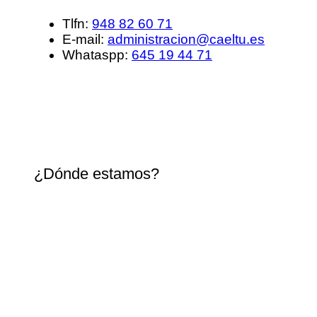
Tlfn:
948 82 60 71
E-mail:
administracion@caeltu.es
Whataspp:
645 19 44 71
¿Dónde estamos?