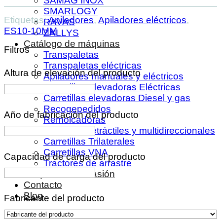
SAMAG INOX
SMARLOGY
Etiquetas:
Apiladores
,
Apiladores eléctricos
,
RAVAS
ES10-10MM
ZALLYS
Catálogo de máquinas
Filtros
Transpaletas
Transpaletas eléctricas
Altura de elevación del producto
Apiladores manuales y eléctricos
Carretillas Elevadoras Eléctricas
Carretillas elevadoras Diesel y gas
Recogepedidos
Año de fabricación del producto
Remolcadoras
Carretillas retráctiles y multidireccionales
Carretillas Trilaterales
Carretillas VNA
Capacidad de carga del producto
Tractores de arrastre
Máquinas de ocasión
Contacto
Blog
Fabricante del producto