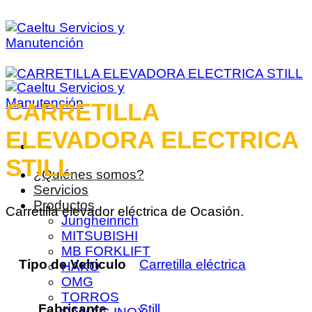
Saltar
al
contenido
CARRETILLA
ELEVADORA ELECTRICA
STILL
¿Quiénes somos?
Servicios
Productos
Carretilla elevador eléctrica de Ocasión.
Jungheinrich
MITSUBISHI
MB FORKLIFT
Tipo de Vehiculo
Carretilla eléctrica
HAKO
OMG
TORROS
Fabricante
Still