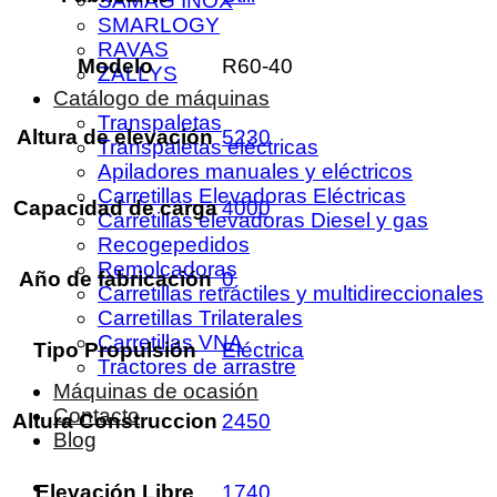
SAMAG INOX
SMARLOGY
RAVAS
Modelo
R60-40
ZALLYS
Catálogo de máquinas
Transpaletas
Altura de elevación
5230
Transpaletas eléctricas
Apiladores manuales y eléctricos
Carretillas Elevadoras Eléctricas
Capacidad de carga
4000
Carretillas elevadoras Diesel y gas
Recogepedidos
Remolcadoras
Año de fabricación
0
Carretillas retráctiles y multidireccionales
Carretillas Trilaterales
Carretillas VNA
Tipo Propulsión
Eléctrica
Tractores de arrastre
Máquinas de ocasión
Contacto
Altura Construccion
2450
Blog
Elevación Libre
1740