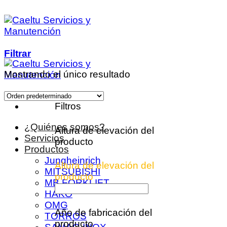
Saltar
al
contenido
Filtrar
Mostrando el único resultado
Filtros
¿Quiénes somos?
Altura de elevación del
Servicios
producto
Productos
Jungheinrich
Altura de elevación del
MITSUBISHI
producto
MB FORKLIFT
HAKO
OMG
Año de fabricación del
TORROS
producto