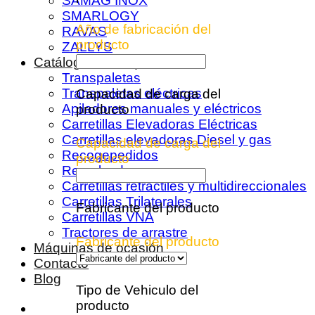
SAMAG INOX
SMARLOGY
Año de fabricación del
RAVAS
producto
ZALLYS
Catálogo de máquinas
Transpaletas
Transpaletas eléctricas
Capacidad de carga del
Apiladores manuales y eléctricos
producto
Carretillas Elevadoras Eléctricas
Carretillas elevadoras Diesel y gas
Capacidad de carga del
Recogepedidos
producto
Remolcadoras
Carretillas retráctiles y multidireccionales
Carretillas Trilaterales
Fabricante del producto
Carretillas VNA
Tractores de arrastre
Fabricante del producto
Máquinas de ocasión
Contacto
Blog
Tipo de Vehiculo del
producto