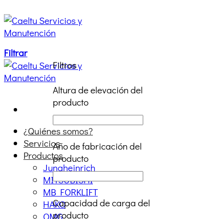
Saltar
al
contenido
Filtrar
Filtros
Altura de elevación del
producto
¿Quiénes somos?
Servicios
Año de fabricación del
Productos
producto
Jungheinrich
MITSUBISHI
MB FORKLIFT
Capacidad de carga del
HAKO
producto
OMG