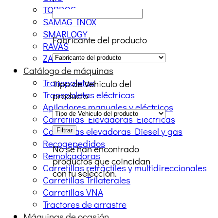
TORROS
SAMAG INOX
SMARLOGY
Fabricante del producto
RAVAS
ZALLYS
Catálogo de máquinas
Transpaletas
Tipo de Vehiculo del
Transpaletas eléctricas
producto
Apiladores manuales y eléctricos
Carretillas Elevadoras Eléctricas
Carretillas elevadoras Diesel y gas
Filtrar
Recogepedidos
No se han encontrado
Remolcadoras
productos que coincidan
Carretillas retráctiles y multidireccionales
con tu selección.
Carretillas Trilaterales
Carretillas VNA
Tractores de arrastre
Máquinas de ocasión