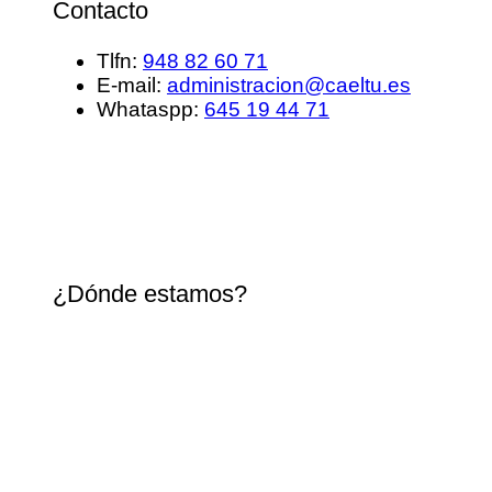
Contacto
Tlfn:
948 82 60 71
E-mail:
administracion@caeltu.es
Whataspp:
645 19 44 71
¿Dónde estamos?