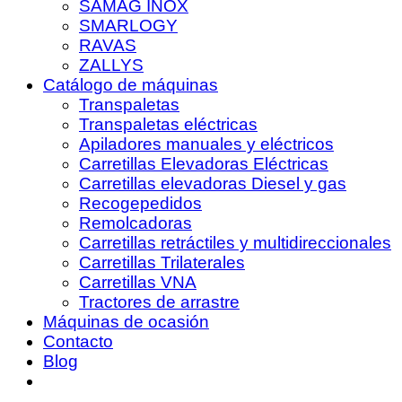
SAMAG INOX
SMARLOGY
RAVAS
ZALLYS
Catálogo de máquinas
Transpaletas
Transpaletas eléctricas
Apiladores manuales y eléctricos
Carretillas Elevadoras Eléctricas
Carretillas elevadoras Diesel y gas
Recogepedidos
Remolcadoras
Carretillas retráctiles y multidireccionales
Carretillas Trilaterales
Carretillas VNA
Tractores de arrastre
Máquinas de ocasión
Contacto
Blog