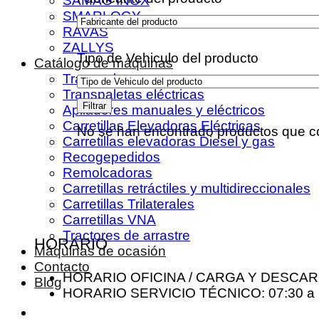
SAMAG INOX
SMARLOGY
RAVAS
ZALLYS
Tipo de Vehiculo del producto
Catálogo de máquinas
Transpaletas
Transpaletas eléctricas
Filtrar
Apiladores manuales y eléctricos
Carretillas Elevadoras Eléctricas
No se han encontrado productos que co
Carretillas elevadoras Diesel y gas
Recogepedidos
Remolcadoras
Carretillas retráctiles y multidireccionales
Carretillas Trilaterales
Carretillas VNA
Tractores de arrastre
HORARIO
Máquinas de ocasión
Contacto
HORARIO OFICINA / CARGA Y DESCARGA
Blog
HORARIO SERVICIO TÉCNICO: 07:30 a 