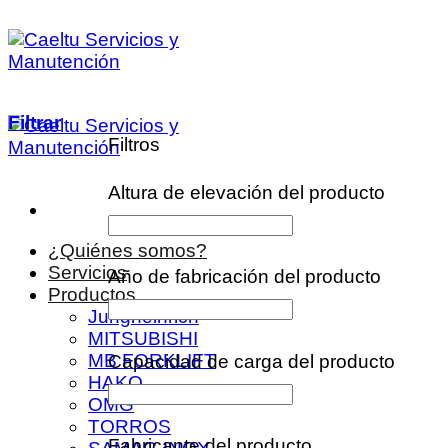
Saltar
al
contenido
Filtrar
Filtros
Altura de elevación del producto
¿Quiénes somos?
Servicios
Año de fabricación del producto
Productos
Jungheinrich
MITSUBISHI
MB FORKLIFT
Capacidad de carga del producto
HAKO
OMG
TORROS
Fabricante del producto