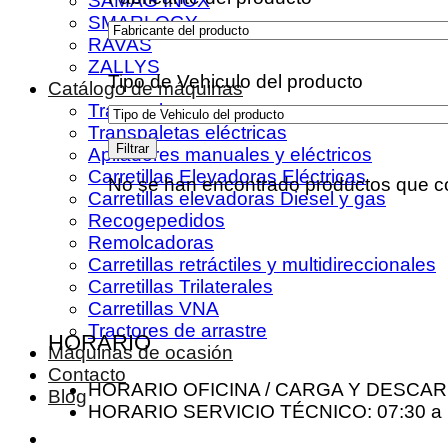
SAMAG INOX
SMARLOGY
RAVAS
ZALLYS
Tipo de Vehiculo del producto
Catálogo de máquinas
Transpaletas
Transpaletas eléctricas
Filtrar
Apiladores manuales y eléctricos
Carretillas Elevadoras Eléctricas
No se han encontrado productos que co
Carretillas elevadoras Diesel y gas
Recogepedidos
Remolcadoras
Carretillas retráctiles y multidireccionales
Carretillas Trilaterales
Carretillas VNA
Tractores de arrastre
HORARIO
Máquinas de ocasión
Contacto
HORARIO OFICINA / CARGA Y DESCARGA
Blog
HORARIO SERVICIO TÉCNICO: 07:30 a 