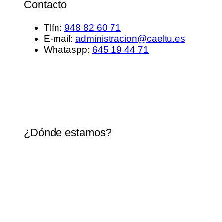
Contacto
Tlfn:
948 82 60 71
E-mail:
administracion@caeltu.es
Whataspp:
645 19 44 71
¿Dónde estamos?