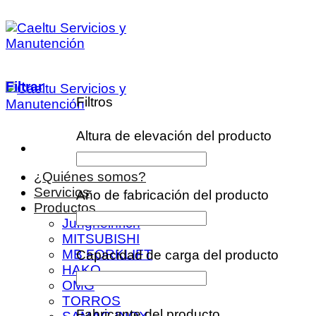
Saltar
al
contenido
Filtrar
Filtros
Altura de elevación del producto
¿Quiénes somos?
Servicios
Año de fabricación del producto
Productos
Jungheinrich
MITSUBISHI
MB FORKLIFT
Capacidad de carga del producto
HAKO
OMG
TORROS
Fabricante del producto