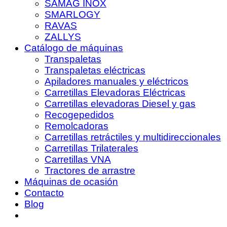
SAMAG INOX
SMARLOGY
RAVAS
ZALLYS
Catálogo de máquinas
Transpaletas
Transpaletas eléctricas
Apiladores manuales y eléctricos
Carretillas Elevadoras Eléctricas
Carretillas elevadoras Diesel y gas
Recogepedidos
Remolcadoras
Carretillas retráctiles y multidireccionales
Carretillas Trilaterales
Carretillas VNA
Tractores de arrastre
Máquinas de ocasión
Contacto
Blog