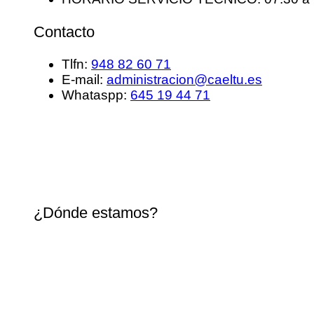
Contacto
Tlfn:
948 82 60 71
E-mail:
administracion@caeltu.es
Whataspp:
645 19 44 71
¿Dónde estamos?