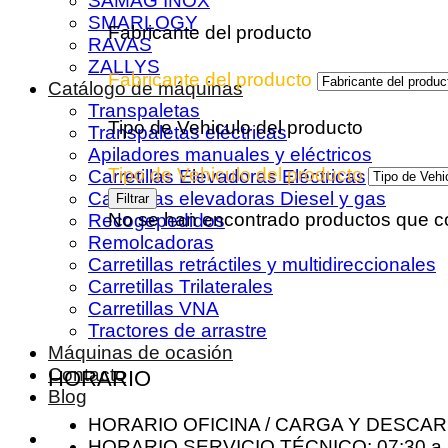
SAMAG INOX
SMARLOGY
Fabricante del producto
RAVAS
ZALLYS
Fabricante del producto
Catálogo de máquinas
Transpaletas
Tipo de Vehiculo del producto
Transpaletas eléctricas
Apiladores manuales y eléctricos
Tipo de Vehiculo del producto
Carretillas Elevadoras Eléctricas
Carretillas elevadoras Diesel y gas
Filtrar
No se han encontrado productos que co
Recogepedidos
Remolcadoras
Carretillas retráctiles y multidireccionales
Carretillas Trilaterales
Carretillas VNA
Tractores de arrastre
Máquinas de ocasión
Contacto
HORARIO
Blog
HORARIO OFICINA / CARGA Y DESCARGA
HORARIO SERVICIO TÉCNICO: 07:30 a 