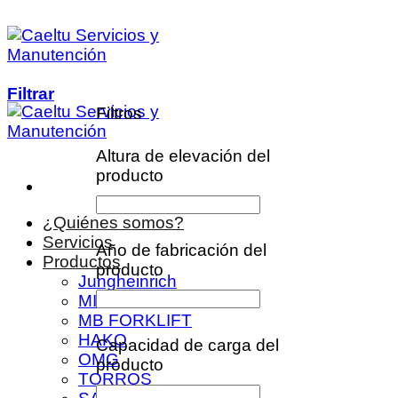
Saltar
al
contenido
Filtrar
Filtros
Altura de elevación del
producto
¿Quiénes somos?
Servicios
Año de fabricación del
Productos
producto
Jungheinrich
MITSUBISHI
MB FORKLIFT
HAKO
Capacidad de carga del
OMG
producto
TORROS