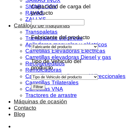
SAMAG INOX
Capacidad de carga del
SMARLOGY
producto
RAVAS
ZALLYS
Catálogo de máquinas
Transpaletas
Fabricante del producto
Transpaletas eléctricas
Apiladores manuales y eléctricos
Carretillas Elevadoras Eléctricas
Carretillas elevadoras Diesel y gas
Tipo de Vehiculo del
Recogepedidos
producto
Remolcadoras
Carretillas retráctiles y multidireccionales
Carretillas Trilaterales
Filtrar
Carretillas VNA
Tractores de arrastre
Máquinas de ocasión
Contacto
Blog